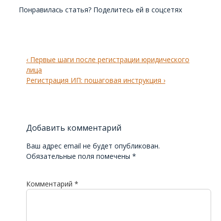
Понравилась статья? Поделитесь ей в соцсетях
Навигация
Previous
‹ Первые шаги после регистрации юридического
по
Post
лица
записям
is
Next
Регистрация ИП: пошаговая инструкция ›
Post
is
Добавить комментарий
Ваш адрес email не будет опубликован.
Обязательные поля помечены
*
Комментарий
*