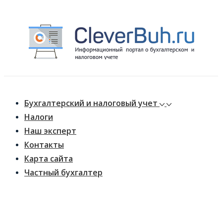
↓
Перейти
к
основному
содержимому
Main
Меню
Navigation
Бухгалтерский и налоговый учет
Налоги
Наш эксперт
Контакты
Карта сайта
Частный бухгалтер