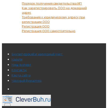
Порядок получения свидетельства ИП
Как зарегистрировать ООО на домашний
адрес
Требования к юридическому адресу при
регистрации ООО
Регистрация ООО
Регистрация ООО самостоятельно
Меню
Бухгалтерский и налоговый учет
подвала
Налоги
Наш эксперт
Контакты
Карта сайта
Частный бухгалтер