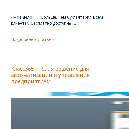
«Моё дело» — больше, чем бухгалтерия Всем
клиентам бесплатно доступны …
Мое
Подробнее в статье »
дело
—
Интернет-
бухгалтерия
Класс365 — SaaS-решение для
автоматизации и управления
предприятием