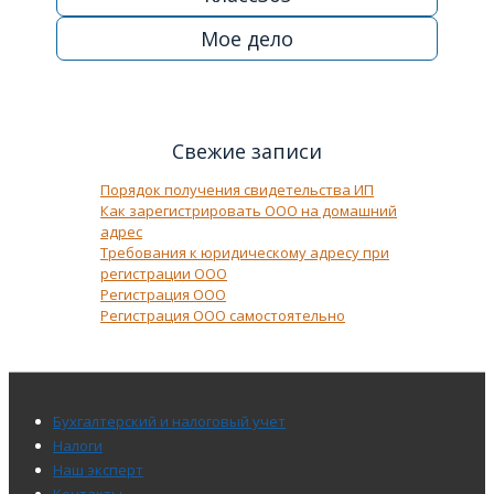
Мое дело
Свежие записи
Порядок получения свидетельства ИП
Как зарегистрировать ООО на домашний
адрес
Требования к юридическому адресу при
регистрации ООО
Регистрация ООО
Регистрация ООО самостоятельно
Меню
Бухгалтерский и налоговый учет
подвала
Налоги
Наш эксперт
Контакты