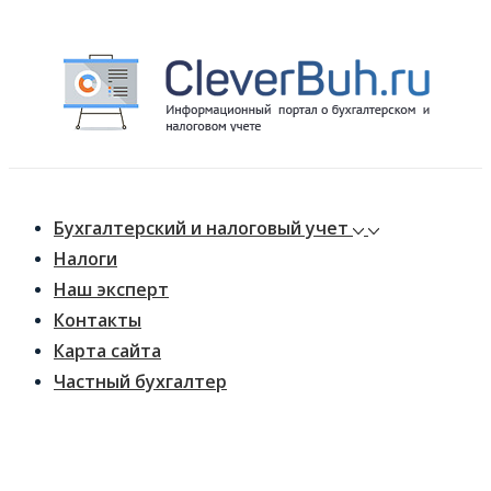
↓
Перейти
к
основному
содержимому
Main
Меню
Navigation
Бухгалтерский и налоговый учет
Налоги
Наш эксперт
Контакты
Карта сайта
Частный бухгалтер