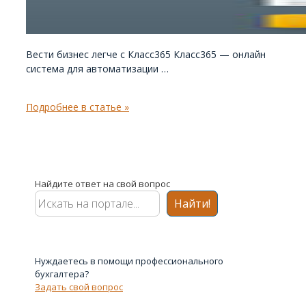
Вести бизнес легче с Класс365 Класс365 — онлайн
система для автоматизации …
Класс365
Подробнее в статье »
—
SaaS-
решение
для
автоматизации
Найдите ответ на свой вопрос
и
Найти!
управления
предприятием
Нуждаетесь в помощи профессионального
бухгалтера?
Задать свой вопрос