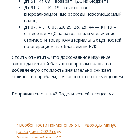
Дт 51- Кт 68 – возврат НДС из бюджета;
Дт 91-2 — Кт 19 – включен во
внереализационные расходы невозмещаемый
налог;
Дт 07, 41, 10,08, 20, 29, 26, 25, 44 — Кт 19 –
отнесение НДС на затраты или увеличение
стоимости товарно-материальных ценностей
по операциям не облагаемым НДС.
Стоить отметить, что доскональное изучение
законодательной базы по вопросам налога на
добавленную стоимость значительно снижает
количество проблем, связанных с его возмещением.
Понравилась статья? Поделитесь ей в соцсетях
Навигация
Previous
‹ Особенности применения УСН «доходы минус
по
Post
расходы» в 2022 году
is
Next
Расчет пеней по НДС ›