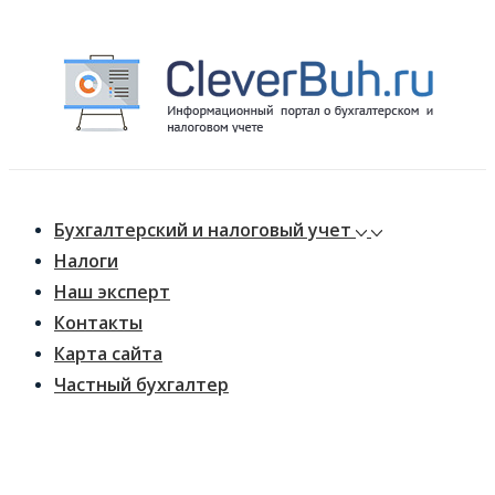
↓
Перейти
к
основному
содержимому
Main
Меню
Navigation
Бухгалтерский и налоговый учет
Налоги
Наш эксперт
Контакты
Карта сайта
Частный бухгалтер