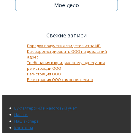
Мое дело
Свежие записи
Порядок получения свидетельства ИП
Как зарегистрировать ООО на домашний
адрес
Требования к юридическому адресу при
регистрации ООО
Регистрация ООО
Регистрация ООО самостоятельно
Меню
Бухгалтерский и налоговый учет
подвала
Налоги
Наш эксперт
Контакты