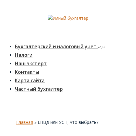
↓
Перейти
к
основному
содержимому
Main
Меню
Navigation
Бухгалтерский и налоговый учет
Налоги
Наш эксперт
Контакты
Карта сайта
Частный бухгалтер
Главная
»
ЕНВД или УСН, что выбрать?