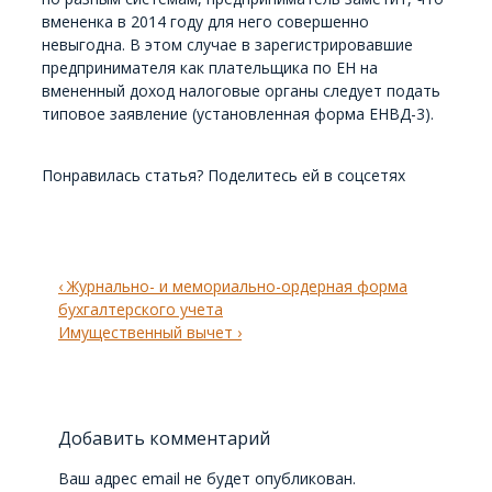
вмененка в 2014 году для него совершенно
невыгодна. В этом случае в зарегистрировавшие
предпринимателя как плательщика по ЕН на
вмененный доход налоговые органы следует подать
типовое заявление (установленная форма ЕНВД-3).
Понравилась статья? Поделитесь ей в соцсетях
Навигация
Previous
‹ Журнально- и мемориально-ордерная форма
по
Post
бухгалтерского учета
записям
is
Next
Имущественный вычет ›
Post
is
Добавить комментарий
Ваш адрес email не будет опубликован.